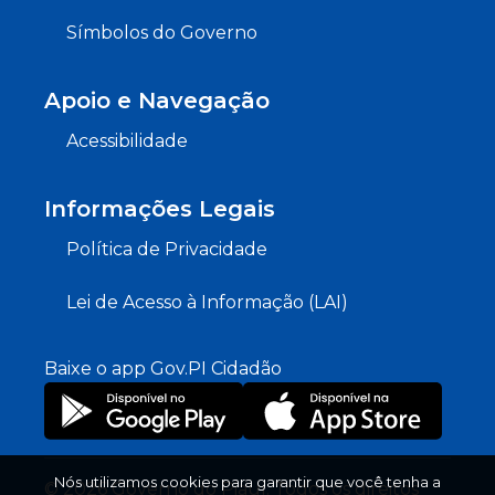
Símbolos do Governo
Apoio e Navegação
Acessibilidade
Informações Legais
Política de Privacidade
Lei de Acesso à Informação (LAI)
Baixe o app Gov.PI Cidadão
Nós utilizamos cookies para garantir que você tenha a
© 2026 Governo do Piauí. Todos os direitos