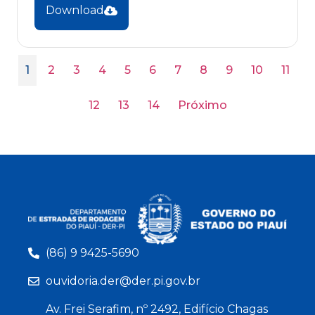
Download
1
2
3
4
5
6
7
8
9
10
11
12
13
14
Próximo
(86) 9 9425-5690
ouvidoria.der@der.pi.gov.br
Av. Frei Serafim, nº 2492, Edifício Chagas