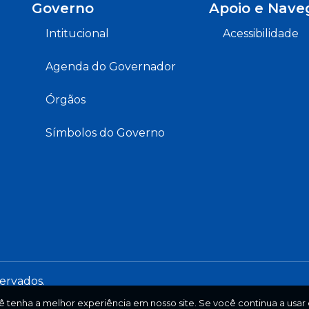
Governo
Apoio e Nave
Intitucional
Acessibilidade
Agenda do Governador
Órgãos
Símbolos do Governo
servados.
ê tenha a melhor experiência em nosso site. Se você continua a usar e