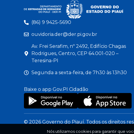
(86) 9 9425-5690
ouvidoria.der@der.pi.gov.br
Av. Frei Serafim, nº 2492, Edifício Chagas
Rodrigues, Centro, CEP 64.001-020 –
Teresina-PI
Segunda a sexta-feira, de 7h30 às 13h30
Baixe o app Gov.PI Cidadão
© 2026 Governo do Piauí. Todos os direitos re
Nós utilizamos cookies para garantir que voc