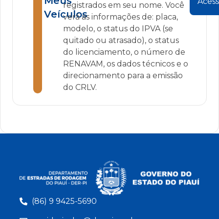
Meus
Acess
registrados em seu nome. Você
Veículos
verá as informações de: placa,
modelo, o status do IPVA (se
quitado ou atrasado), o status
do licenciamento, o número de
RENAVAM, os dados técnicos e o
direcionamento para a emissão
do CRLV.
(86) 9 9425-5690