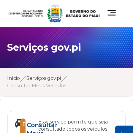
Serviços gov.pi
Início
Serviços gov.pi
Consultar Meus Veículos
Esse serviço permite que seja
Bronze
Consultar
consultado todos os veículos