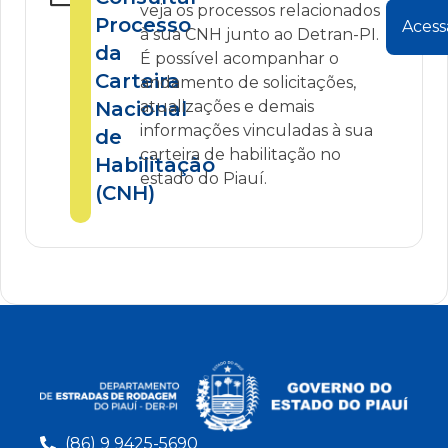
veja os processos relacionados
Processo
Acess
à sua CNH junto ao Detran-PI.
da
É possível acompanhar o
Carteira
andamento de solicitações,
Nacional
atualizações e demais
informações vinculadas à sua
de
carteira de habilitação no
Habilitação
estado do Piauí.
(CNH)
(86) 9 9425-5690