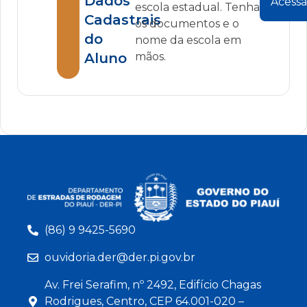
Dados
Acessa
escola estadual. Tenha
Cadastrais
os documentos e o
do
nome da escola em
Aluno
mãos.
(86) 9 9425-5690
ouvidoria.der@der.pi.gov.br
Av. Frei Serafim, nº 2492, Edifício Chagas
Rodrigues, Centro, CEP 64.001-020 –