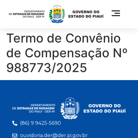
Termo de Convênio
de Compensação Nº
988773/2025
(86) 9 9425-5690
ouvidoria.der@der.pi.gov.br