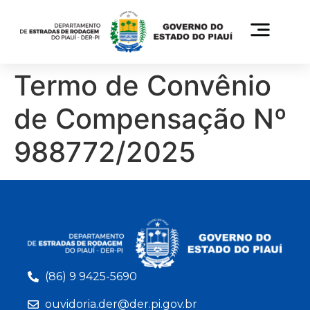
Termo de Convênio
de Compensação Nº
988772/2025
(86) 9 9425-5690
ouvidoria.der@der.pi.gov.br