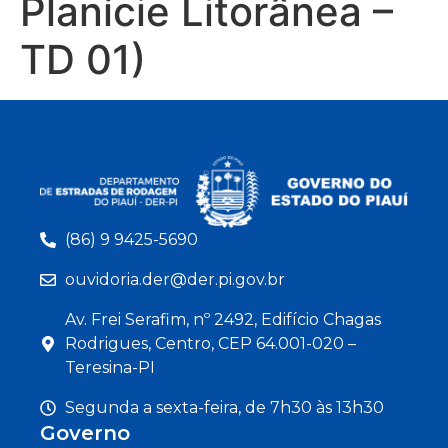
Planície Litorânea –
TD 01)
(86) 9 9425-5690
ouvidoria.der@der.pi.gov.br
Av. Frei Serafim, nº 2492, Edifício Chagas
Rodrigues, Centro, CEP 64.001-020 –
Teresina-PI
Segunda a sexta-feira, de 7h30 às 13h30
Governo