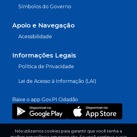
Símbolos do Governo
Apoio e Navegação
Acessibilidade
Informações Legais
Política de Privacidade
Lei de Acesso à Informação (LAI)
Baixe o app Gov.PI Cidadão
Nós utilizamos cookies para garantir que você tenha a
© 2026 Governo do Piauí. Todos os direitos
melhor experiência em nosso site. Se você continua a usar