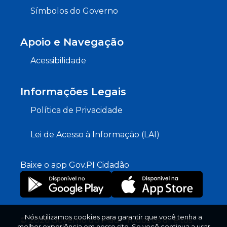
Símbolos do Governo
Apoio e Navegação
Acessibilidade
Informações Legais
Política de Privacidade
Lei de Acesso à Informação (LAI)
Baixe o app Gov.PI Cidadão
Nós utilizamos cookies para garantir que você tenha a
© 2026 Governo do Piauí. Todos os direitos
melhor experiência em nosso site. Se você continua a usar