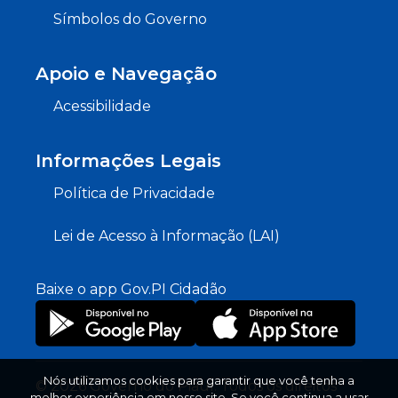
Símbolos do Governo
Apoio e Navegação
Acessibilidade
Informações Legais
Política de Privacidade
Lei de Acesso à Informação (LAI)
Baixe o app Gov.PI Cidadão
Nós utilizamos cookies para garantir que você tenha a
© 2026 Governo do Piauí. Todos os direitos
melhor experiência em nosso site. Se você continua a usar