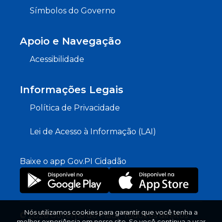
Símbolos do Governo
Apoio e Navegação
Acessibilidade
Informações Legais
Política de Privacidade
Lei de Acesso à Informação (LAI)
Baixe o app Gov.PI Cidadão
Nós utilizamos cookies para garantir que você tenha a
© 2026 Governo do Piauí. Todos os direitos
melhor experiência em nosso site. Se você continua a usar