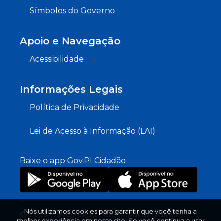
Símbolos do Governo
Apoio e Navegação
Acessibilidade
Informações Legais
Política de Privacidade
Lei de Acesso à Informação (LAI)
Baixe o app Gov.PI Cidadão
Nós utilizamos cookies para garantir que você tenha a
© 2026 Governo do Piauí. Todos os direitos
melhor experiência em nosso site. Se você continua a usar