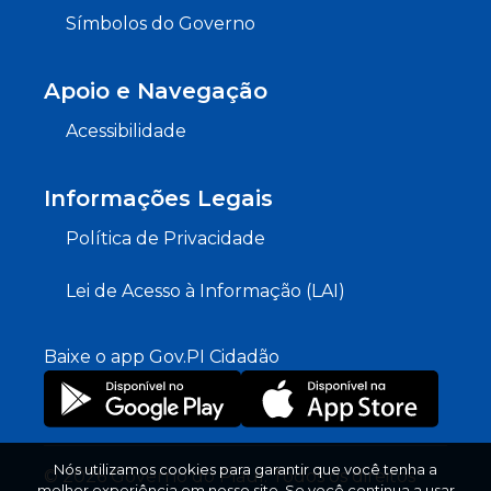
Símbolos do Governo
Apoio e Navegação
Acessibilidade
Informações Legais
Política de Privacidade
Lei de Acesso à Informação (LAI)
Baixe o app Gov.PI Cidadão
Nós utilizamos cookies para garantir que você tenha a
© 2026 Governo do Piauí. Todos os direitos
melhor experiência em nosso site. Se você continua a usar