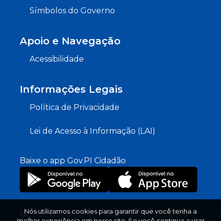
Símbolos do Governo
Apoio e Navegação
Acessibilidade
Informações Legais
Política de Privacidade
Lei de Acesso à Informação (LAI)
Baixe o app Gov.PI Cidadão
Nós utilizamos cookies para garantir que você tenha a
© 2026 Governo do Piauí. Todos os direitos
melhor experiência em nosso site. Se você continua a usar