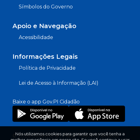
Símbolos do Governo
Apoio e Navegação
Acessibilidade
Informações Legais
Política de Privacidade
Lei de Acesso à Informação (LAI)
Baixe o app Gov.PI Cidadão
Nós utilizamos cookies para garantir que você tenha a
© 2026 Governo do Piauí. Todos os direitos
melhor experiência em nosso site. Se você continua a usar