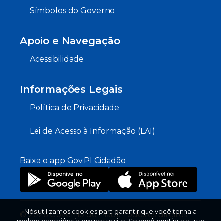
Símbolos do Governo
Apoio e Navegação
Acessibilidade
Informações Legais
Política de Privacidade
Lei de Acesso à Informação (LAI)
Baixe o app Gov.PI Cidadão
Nós utilizamos cookies para garantir que você tenha a
© 2026 Governo do Piauí. Todos os direitos
melhor experiência em nosso site. Se você continua a usar