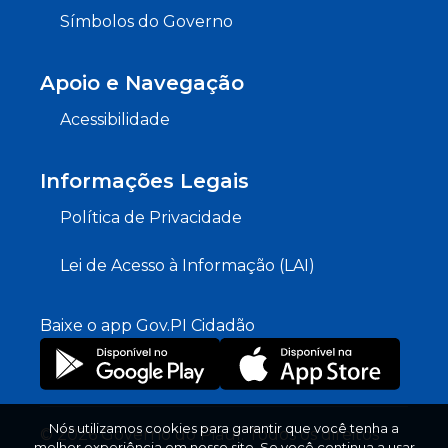
Símbolos do Governo
Apoio e Navegação
Acessibilidade
Informações Legais
Política de Privacidade
Lei de Acesso à Informação (LAI)
Baixe o app Gov.PI Cidadão
Nós utilizamos cookies para garantir que você tenha a
© 2026 Governo do Piauí. Todos os direitos
melhor experiência em nosso site. Se você continua a usar