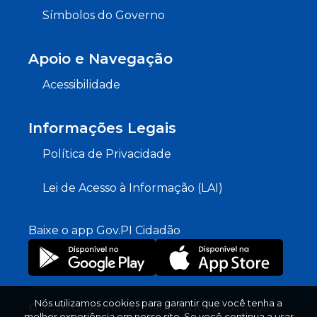
Símbolos do Governo
Apoio e Navegação
Acessibilidade
Informações Legais
Política de Privacidade
Lei de Acesso à Informação (LAI)
Baixe o app Gov.PI Cidadão
Nós utilizamos cookies para garantir que você tenha a
© 2026 Governo do Piauí. Todos os direitos
melhor experiência em nosso site. Se você continua a usar