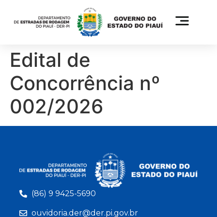
Edital de
Concorrência nº
002/2026
(86) 9 9425-5690
ouvidoria.der@der.pi.gov.br