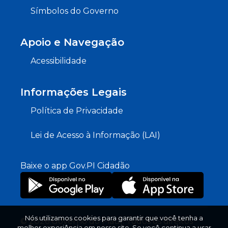
Símbolos do Governo
Apoio e Navegação
Acessibilidade
Informações Legais
Política de Privacidade
Lei de Acesso à Informação (LAI)
Baixe o app Gov.PI Cidadão
Nós utilizamos cookies para garantir que você tenha a
© 2026 Governo do Piauí. Todos os direitos
melhor experiência em nosso site. Se você continua a usar