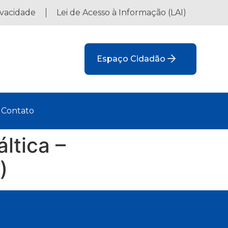
ivacidade
Lei de Acesso à Informação (LAI)
Espaço Cidadão
Contato
ltica –
)