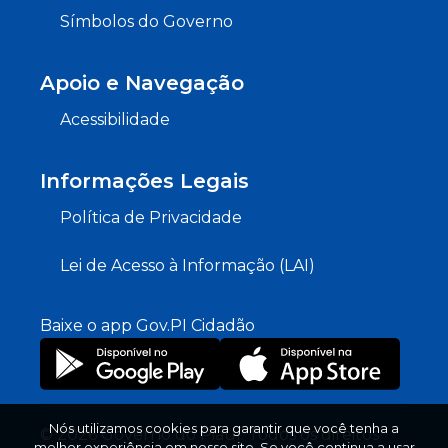
Símbolos do Governo
Apoio e Navegação
Acessibilidade
Informações Legais
Política de Privacidade
Lei de Acesso à Informação (LAI)
Baixe o app Gov.PI Cidadão
Nós utilizamos cookies para garantir que você tenha a
© 2026 Governo do Piauí. Todos os direitos
melhor experiência em nosso site. Se você continua a usar