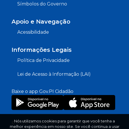
Símbolos do Governo
Apoio e Navegação
Acessibilidade
Informações Legais
Política de Privacidade
Lei de Acesso à Informação (LAI)
Baixe o app Gov.PI Cidadão
Nós utilizamos cookies para garantir que você tenha a
© 2026 Governo do Piauí. Todos os direitos
melhor experiência em nosso site. Se você continua a usar