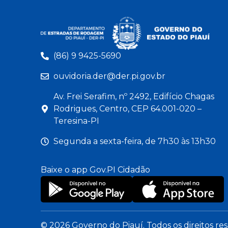
(86) 9 9425-5690
ouvidoria.der@der.pi.gov.br
Av. Frei Serafim, nº 2492, Edifício Chagas
Rodrigues, Centro, CEP 64.001-020 –
Teresina-PI
Segunda a sexta-feira, de 7h30 às 13h30
Baixe o app Gov.PI Cidadão
© 2026 Governo do Piauí. Todos os direitos re