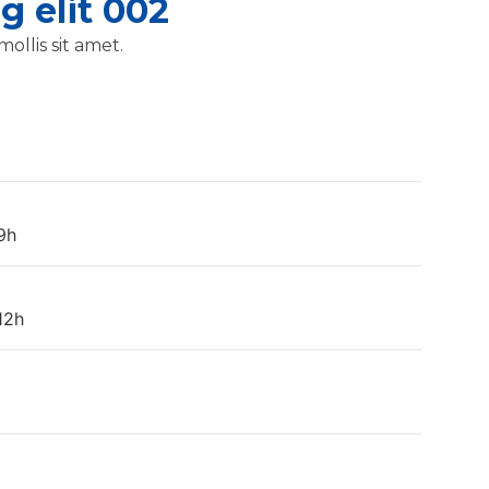
g elit 002
ollis sit amet.
9h
12h