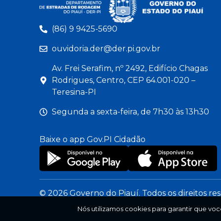
(86) 9 9425-5690
ouvidoria.der@der.pi.gov.br
Av. Frei Serafim, nº 2492, Edifício Chagas
Rodrigues, Centro, CEP 64.001-020 –
Teresina-PI
Segunda a sexta-feira, de 7h30 às 13h30
Baixe o app Gov.PI Cidadão
© 2026 Governo do Piauí. Todos os direitos re
Nós utilizamos cookies para garantir que voc