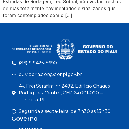
Estradas de Rodagem, Leo Sobral, irão visitar trechos
de ruas totalmente pavimentados e sinalizados que
foram contemplados com o […]
(86) 9 9425-5690
ouvidoria.der@der.pi.gov.br
Av. Frei Serafim, nº 2492, Edifício Chagas
Rodrigues, Centro, CEP 64.001-020 –
Teresina-PI
Segunda a sexta-feira, de 7h30 às 13h30
Governo