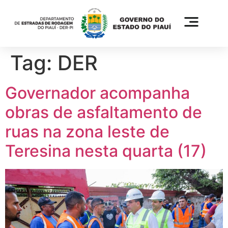
Tag:
DER
Governador acompanha
obras de asfaltamento de
ruas na zona leste de
Teresina nesta quarta (17)