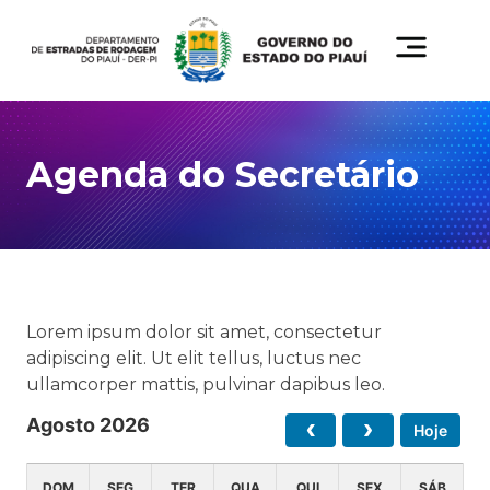
Agenda do Secretário
Lorem ipsum dolor sit amet, consectetur
adipiscing elit. Ut elit tellus, luctus nec
ullamcorper mattis, pulvinar dapibus leo.
Agosto 2026
Hoje
DOM
SEG
TER
QUA
QUI
SEX
SÁB