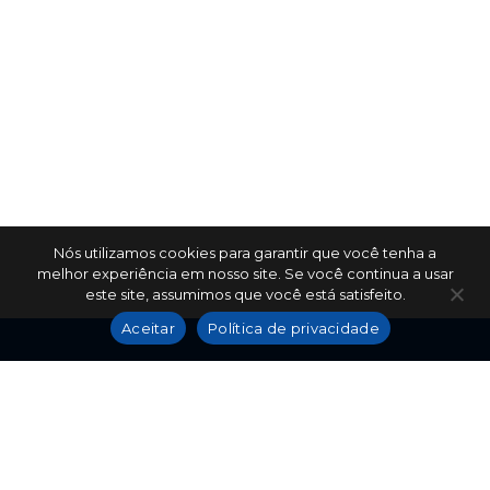
Nós utilizamos cookies para garantir que você tenha a
melhor experiência em nosso site. Se você continua a usar
este site, assumimos que você está satisfeito.
Aceitar
Política de privacidade
(86) 9 9425-5690